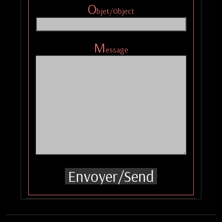
O
bjet/Object
M
essage