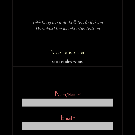
p
a
l
e
Téléchargement du bulletin d'adhésion
Download the membership bulletin
Nous rencontrer
sur rendez-vous
N
om/Name*
E
mail *