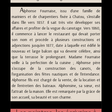
p
a
A
lphonse Fournaise, issu d'une famille de
l
e
mariniers et de charpentiers fixée à Chatou, s'installe
dans l'île vers 1857. Il sait très vite développer ses
affaires et profiter de la vogue du canotage. Vers 1860,
il commence à lancer le restaurant qui devait porter
son nom et procéde à plusieurs constructions et
adjonctions jusqu'en 1877, date à laquelle est édifié le
nouveau et large balcon qui va devenir célèbre, ainsi
que la terrasse le prolongeant. Madame Fournaise
veille à la perfection de la cuisine ; Alphonse père
s'occupe de la construction des canots, de
l'organisation des fêtes nautiques et de l'intendance.
Alphonse fils est chargé de la vente, de la location et
de l'entretien des bateaux. Alphonsine, sa sœur, est
l'attrait de la maison. Elle est remarquée par la grâce de
son accueil, sa beauté et son charme.