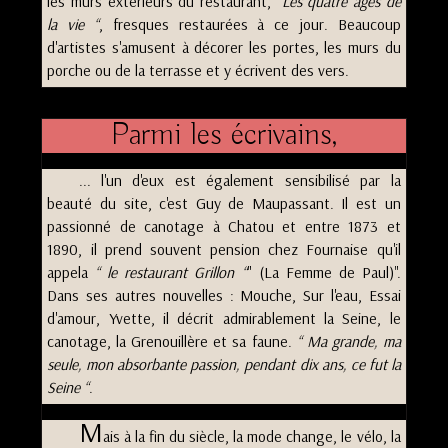
les murs extérieurs du restaurant,
Les quatre âges de
la vie
, fresques restaurées à ce jour. Beaucoup
d'artistes s'amusent à décorer les portes, les murs du
porche ou de la terrasse et y écrivent des vers.
Parmi les écrivains,
... l'un d'eux est également sensibilisé par la
beauté du site, c'est Guy de Maupassant. Il est un
passionné de canotage à Chatou et entre 1873 et
1890, il prend souvent pension chez Fournaise qu'il
appela
le restaurant Grillon
(La Femme de Paul)
.
Dans ses autres nouvelles : Mouche, Sur l'eau, Essai
d'amour, Yvette, il décrit admirablement la Seine, le
canotage, la Grenouillère et sa faune.
Ma grande, ma
seule, mon absorbante passion, pendant dix ans, ce fut la
Seine
.
M
ais à la fin du siècle, la mode change, le vélo, la