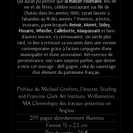
Qui aurait pu penser que
la maison Fournaise
, lieu de
p
vie et de fêtes, célèbre restaurant sur l'île de
a
Chatou dans les années 1880, serait laissée à
l
l'abandon au fil des années ? Peintres, artistes,
e
écrivains, parmi lesquels
Renoir, Monet, Sisley,
Pissarro, Whistler, Caillebotte, Maupassant
et bien
d'autres encore, s'y retrouvaient. Un siècle plus
tard, ce lieu a retrouvé sa vocation dans une version
contemporaine grâce à l'action conjuguée d'une
municipalité et d'une association. Bel exercice de
persévérance, non sans surprise parfois, que donne
à vivre cet ouvrage : défi gagné, celui du sauvetage
d'un élément du patrimoine français.
Préface de Michael Conforti, Director, Sterling
and Francine Clark Art Institute, Williamston,
MA Chronologie des travaux présentée en
Anglais
200 pages abondamment illustrées
Format 15 x 23 cm
Prix de vente : 20 €