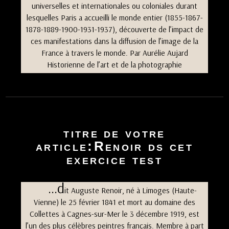
universelles et internationales ou coloniales durant
lesquelles Paris a accueilli le monde entier (1855-1867-
1878-1889-1900-1931-1937), découverte de l’impact de
ces manifestations dans la diffusion de l’image de la
France à travers le monde. Par Aurélie Aujard
Historienne de l’art et de la photographie
titre de votre
article:Renoir ds cet
exercice test
…d
it Auguste Renoir, né à Limoges (Haute-
Vienne) le 25 février 1841 et mort au domaine des
Collettes à Cagnes-sur-Mer le 3 décembre 1919, est
l’un des plus célèbres peintres français. Membre à part