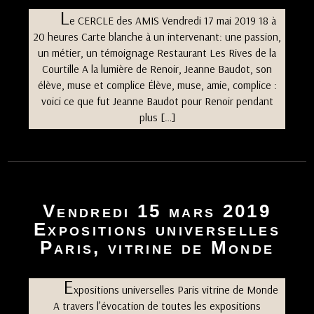
L
e CERCLE des AMIS Vendredi 17 mai 2019 18 à
20 heures Carte blanche à un intervenant: une passion,
un métier, un témoignage Restaurant Les Rives de la
Courtille A la lumière de Renoir, Jeanne Baudot, son
élève, muse et complice Élève, muse, amie, complice :
voici ce que fut Jeanne Baudot pour Renoir pendant
plus […]
Vendredi 15 mars 2019
Expositions universelles
Paris, vitrine de Monde
E
xpositions universelles Paris vitrine de Monde
A travers l’évocation de toutes les expositions