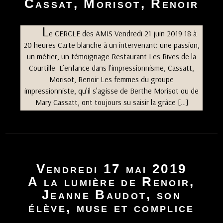
Cassat, Morisot, Renoir
p
a
l
L
e
e CERCLE des AMIS Vendredi 21 juin 2019 18 à
20 heures Carte blanche à un intervenant: une passion,
un métier, un témoignage Restaurant Les Rives de la
Courtille L’enfance dans l’impressionnisme, Cassatt,
Morisot, Renoir Les femmes du groupe
impressionniste, qu’il s’agisse de Berthe Morisot ou de
Mary Cassatt, ont toujours su saisir la grâce […]
Vendredi 17 mai 2019
A la lumière de Renoir,
Jeanne Baudot, son
élève, muse et complice