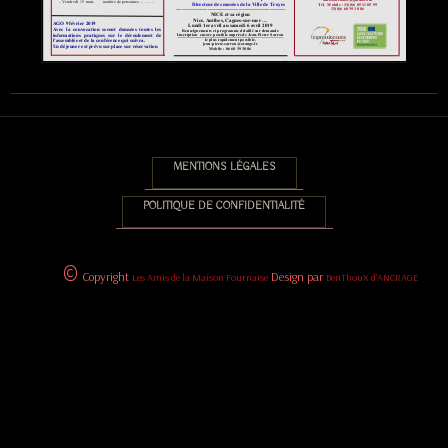
p
a
l
e
MENTIONS LÉGALES
POLITIQUE DE CONFIDENTIALITÉ
©
Copyright
Design par
Les Amis de la Maison Fournaise
BenThouX d'ANCRAGE