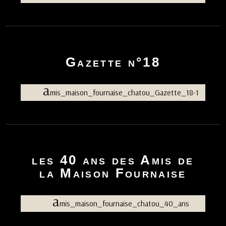
p
a
l
e
Gazette n°18
a
mis_maison_fournaise_chatou_Gazette_18-1
les 40 ans des Amis de
la Maison Fournaise
a
mis_maison_fournaise_chatou_40_ans