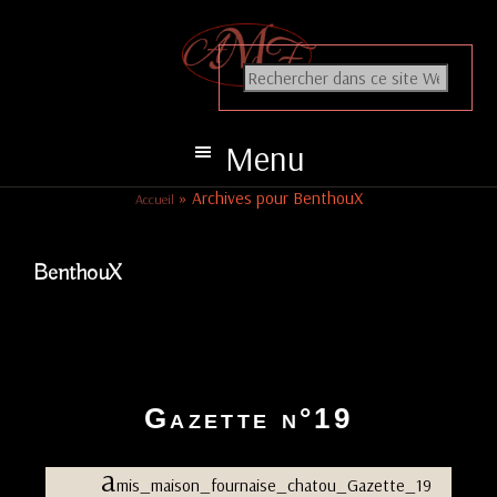
P
P
A
a
a
ssociation des Amis de la Maison Fournaise
s
s
s
s
R
e
e
e
c
r
r
h
à
a
e
l
u
Menu
r
a
c
c
h
n
o
»
Archives pour BenthouX
Accueil
e
a
n
r
v
t
d
i
e
a
g
n
n
BenthouX
s
a
u
c
t
p
e
i
r
s
o
i
i
n
n
t
e
p
c
W
r
i
Gazette n°19
e
i
p
b
n
a
c
l
a
mis_maison_fournaise_chatou_Gazette_19
i